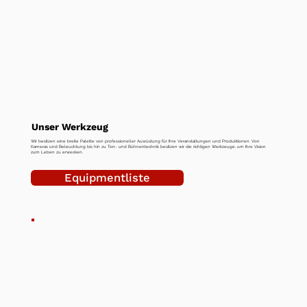
Unser Werkzeug
Wir besitzen eine breite Palette von professioneller Ausrüstung für Ihre Veranstaltungen und Produktionen. Von
Kameras und Beleuchtung bis hin zu Ton- und Bühnentechnik besitzen wir die richtigen Werkzeuge, um Ihre Vision
zum Leben zu erwecken.
Equipmentliste