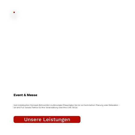
Event & Messe
Vom individuellen Konzept, Bühnenbild, multimedialer Präsentation bis hin zur technischen Planung oder Dekoration -
wir sind Full Service Partner für Ihre Veranstaltung oder Ihre LIVE-Show.
Unsere Leistungen