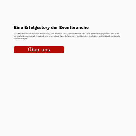
Eine Erfolgsstory der Eventbranche
Puls Multimedia Productions wurde 2003 von Andreas Ratz, Andreas Brandl und Okan Tombulca gegründet. Als Team
mit großer Leidenschaft, Kreativität und mehr als 42 Jahre Erfahrung in der Branche, erschaffen wir individuell gestaltete
Eventlösungen.
Über uns