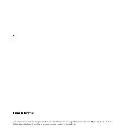
Film & Grafik
Von anspruchsvollen Produktpräsentationen oder Filmen bis hin zu professionellen Social-Media-Inhalten. Mit klarer
Botschaft und präziser Umsetzung bleiben unsere Medien im Gedächtnis.