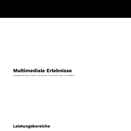
Multimediale Erlebnisse
Außergewöhnliche Events und Messen. Fesselnde Filme und Grafiken.
Leistungsbereiche