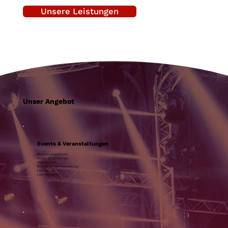
Unsere Leistungen
Unser Angebot
Events & Veranstaltungen
Projektmanagement
Audio- & Lichtdesign
Videotechnik
Bühnen & Raumgestaltung
Live-Regie
Live-Streaming