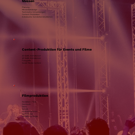
Messen
Planung
Messestandesign
Technische Umsetzungen
Content-Produktion
Individuelle Sonderkonstruktionen
Content-Produktion für Events und Filme
2D Grafik Animationen
3D Grafik Animationen
Fotografie
Social Media-Content
Filmproduktion
Redaktion /Text
Drehbuch
Drehs
Schnitt
Audioaufnahmen
Audiodesign
Gestaltung/Regie