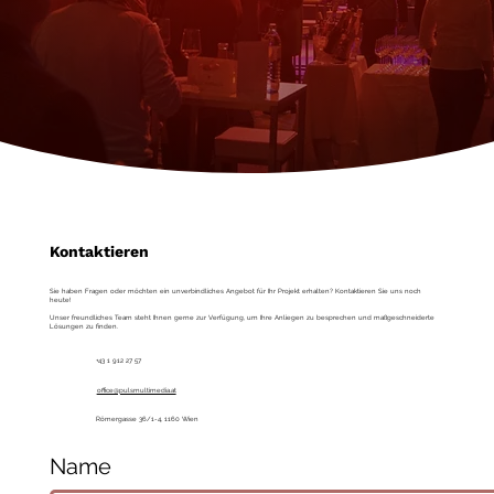
Kontaktieren
Sie haben Fragen oder möchten ein unverbindliches Angebot für Ihr Projekt erhalten? Kontaktieren Sie uns noch
heute!
Unser freundliches Team steht Ihnen gerne zur Verfügung, um Ihre Anliegen zu besprechen und maßgeschneiderte
Lösungen zu finden.
+43 1 912 27 57
office@pulsmultimedia.at
Römergasse 36/1-4, 1160 Wien
Name