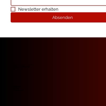
Newsletter erhalten
Absenden
Römergasse 36/1-4, 1160 Wien
M
:
office@pulsmultimedia.at
T
: +43 1 912 27 57
Event & Messe
Grafik & Film
Equipmentverleih