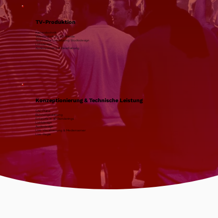
TV-Produktion
Kameratechnik
Videotechnik & LED Wände
Technische Umsetzung Studiodesign
Lichtdesign
Audiorecording & Beschallung
Konzeptionierung & Technische Leistung
CAD Pläne
Bühnengestaltung
Entwürfe in 3D Renderings
Lichtdesign
Audiodesign
Live-Visualisierung & Medienserver
Live-Regie