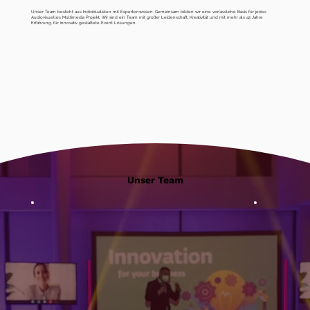
Unser Team besteht aus Individualisten mit Expertenwissen. Gemeinsam bilden wir eine verlässliche Basis für jedes
Audiovisuelles Multimedia Projekt. Wir sind ein Team mit großer Leidenschaft, Kreativität und mit mehr als 42 Jahre
Erfahrung, für innovativ gestaltete Event Lösungen.
Unser Team