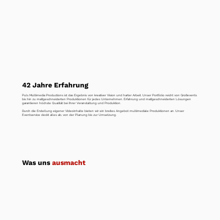
42 Jahre Erfahrung
Puls Multimedia Productions ist das Ergebnis von kreativer Vision und harter Arbeit. Unser Portfolio reicht von Großevents
bis hin zu maßgeschneiderten Produktionen für jedes Unternehmen. Erfahrung und maßgeschneiderten Lösungen
garantieren höchste Qualität bei Ihrer Veranstaltung und Produktion.
Durch die Erstellung eigener Videoinhalte bieten wir ein breites Angebot multimediale Produktionen an. Unser
Eventservice deckt alles ab, von der Planung bis zur Umsetzung.
Was uns
ausmacht